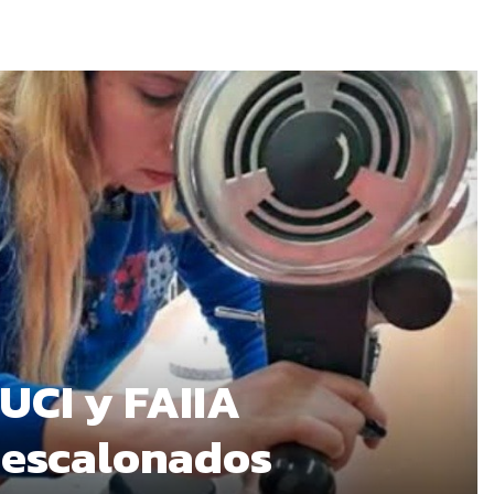
 UCI y FAIIA
 escalonados