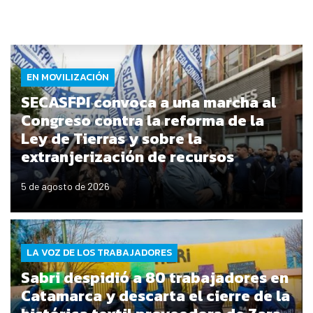
EN MOVILIZACIÓN
SECASFPI convoca a una marcha al
Congreso contra la reforma de la
Ley de Tierras y sobre la
extranjerización de recursos
5 de agosto de 2026
LA VOZ DE LOS TRABAJADORES
Sabri despidió a 80 trabajadores en
Catamarca y descarta el cierre de la