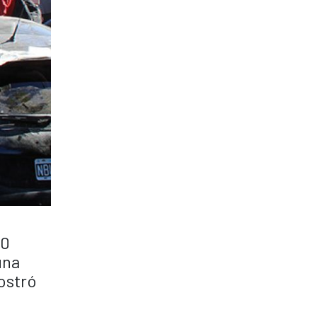
00
una
ostró