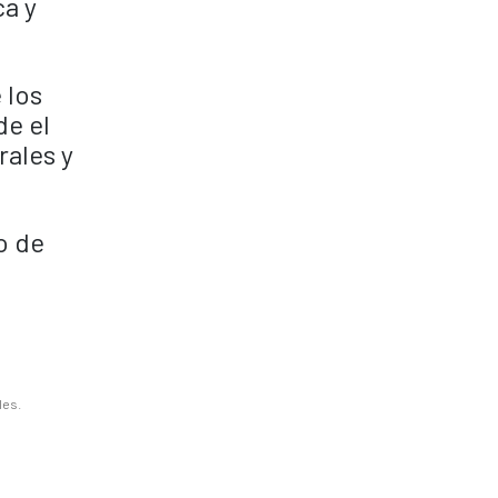
ca y
 los
e el
rales y
o de
les.