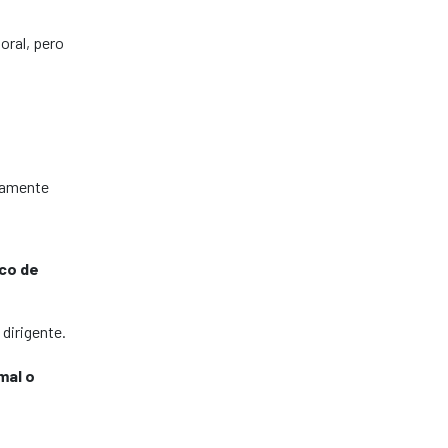
oral, pero
ctamente
co de
 dirigente.
mal o