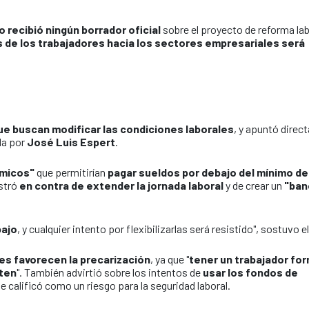
o recibió ningún borrador oficial
sobre el proyecto de reforma lab
os de los trabajadores hacia los sectores empresariales será
ue buscan modificar las condiciones laborales
, y apuntó dire
da por
José Luis Espert
.
ámicos"
que permitirían
pagar sueldos por debajo del mínimo de
ostró
en contra de extender la jornada laboral
y de crear un
"ban
bajo
, y cualquier intento por flexibilizarlas será resistido", sostuvo el
es favorecen la precarización
, ya que "
tener un trabajador for
sten
". También advirtió sobre los intentos de
usar los fondos de
que calificó como un riesgo para la seguridad laboral.