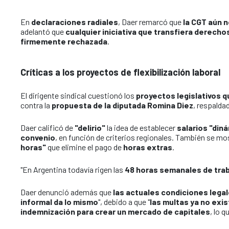
En
declaraciones radiales
, Daer remarcó que
la CGT aún n
adelantó que
cualquier iniciativa que transfiera derech
firmemente rechazada
.
Críticas a los proyectos de flexibilización laboral
El dirigente sindical cuestionó los
proyectos legislativos q
contra la
propuesta de la diputada Romina Diez
, respalda
Daer calificó de
"delirio"
la idea de establecer
salarios "din
convenio
, en función de criterios regionales. También se m
horas"
que elimine el pago de
horas extras
.
"En Argentina todavía rigen las
48 horas semanales de tra
Daer denunció además que
las actuales condiciones legal
informal da lo mismo
", debido a que "
las multas ya no exi
indemnización para crear un mercado de capitales
, lo 