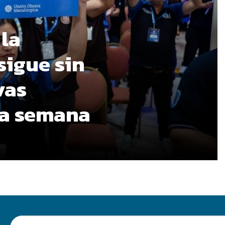
 la
sigue sin
vas
ma semana