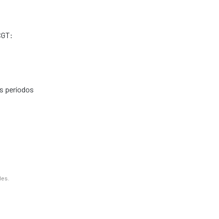
CGT:
s períodos
les.