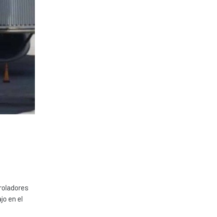
roladores
jo en el