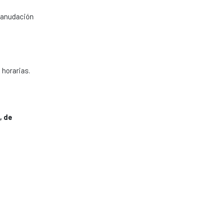
eanudación
horarias.
, de