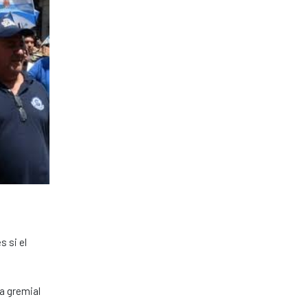
 si el
ta gremial