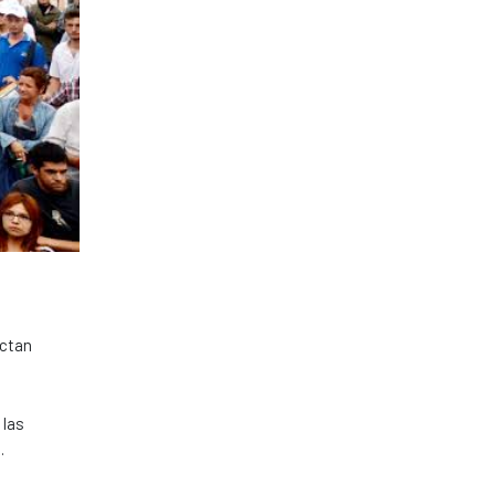
ectan
 las
.