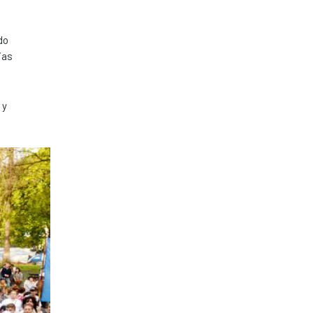
do
ias
 y