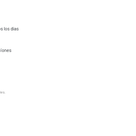
s los días
ciones
les.