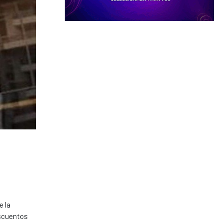
e la
escuentos