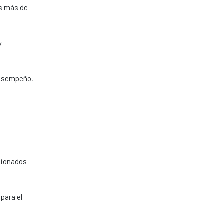
os más de
y
 desempeño,
cionados
para el