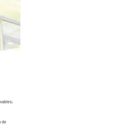
ovables,
n de