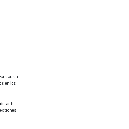
avances en
os en los
 durante
uestiones