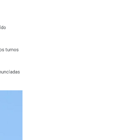
ido
os turnos
anunciadas