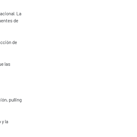
acional. La
fuentes de
ucción de
ue las
ón, pulling
 y la