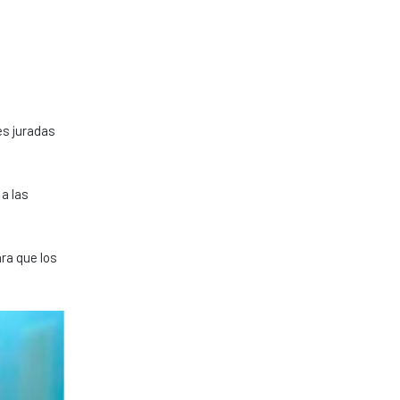
es juradas
a las
ra que los