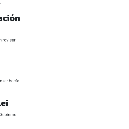
.
ación
n revisar
anzar hacia
lei
 Gobierno