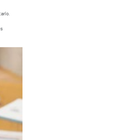
ario.
ás