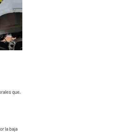
orales que,
r la baja