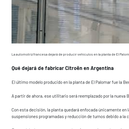
La automotriz francesa dejará de producir vehículos en la planta de El Pal
Qué dejará de fabricar Citroën en Argentina
El último modelo producido en la planta de El Palomar fue la Be
A partir de ahora, ese utilitario será reemplazado por la nuev
Con esta decisión, la planta quedará enfocada únicamente en la
suspensiones programadas y reducción de turnos debido a la c