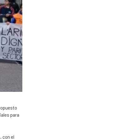
propuesto
iales para
, con el