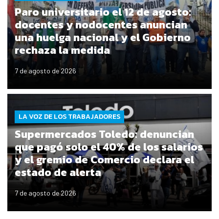
Paro universitario el 12 de agosto:
docentes y nodocentes anuncian
una huelga nacional y el Gobierno
rechaza la medida
7 de agosto de 2026
LA VOZ DE LOS TRABAJADORES
Supermercados Toledo: denuncian
que pagó solo el 40% de los salarios
y el gremio de Comercio declara el
estado de alerta
7 de agosto de 2026