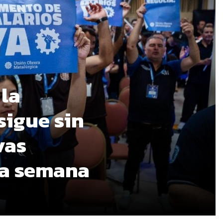
 la
sigue sin
vas
ma semana