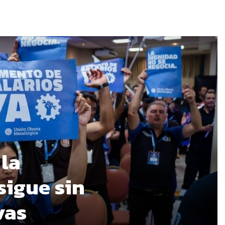
 la
sigue sin
vas