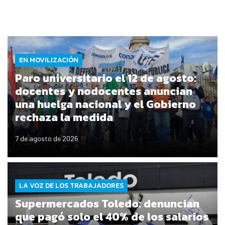
EN MOVILIZACIÓN
Paro universitario el 12 de agosto:
docentes y nodocentes anuncian
una huelga nacional y el Gobierno
rechaza la medida
7 de agosto de 2026
LA VOZ DE LOS TRABAJADORES
Supermercados Toledo: denuncian
que pagó solo el 40% de los salarios