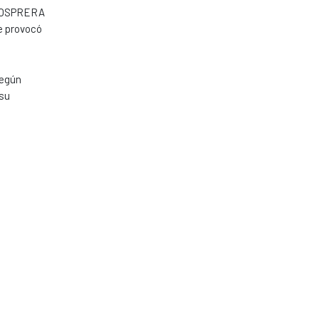
al OSPRERA
e provocó
Según
 su