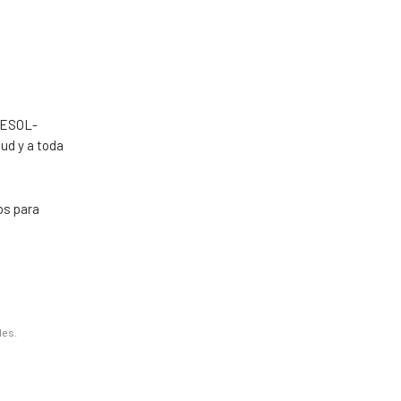
 RESOL-
ud y a toda
os para
les.