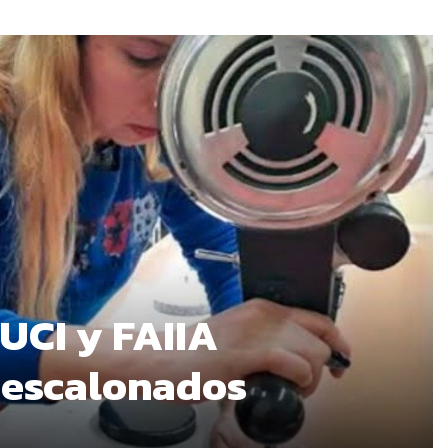
 UCI y FAIIA
 escalonados