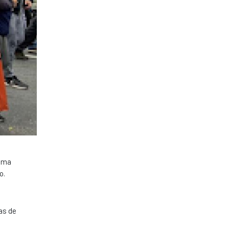
lima
o.
as de