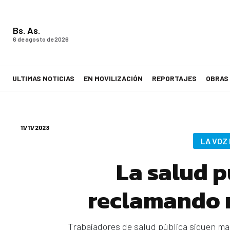
Bs. As.
6 de agosto de 2026
ULTIMAS NOTICIAS
EN MOVILIZACIÓN
REPORTAJES
OBRAS
LA VOZ DE LOS TRABAJADORES
11/11/2023
LA VOZ
La salud 
reclamando m
Trabajadores de salud pública siguen ma