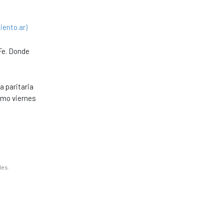
iento.ar)
Fe. Donde
a paritaria
imo viernes
les.