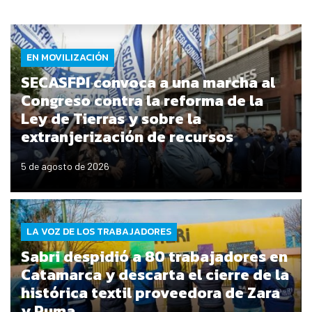
EN MOVILIZACIÓN
SECASFPI convoca a una marcha al
Congreso contra la reforma de la
Ley de Tierras y sobre la
extranjerización de recursos
5 de agosto de 2026
LA VOZ DE LOS TRABAJADORES
Sabri despidió a 80 trabajadores en
Catamarca y descarta el cierre de la
histórica textil proveedora de Zara
y Puma