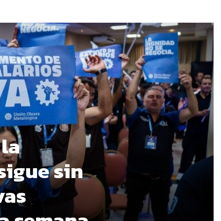
 la
sigue sin
vas
ma semana