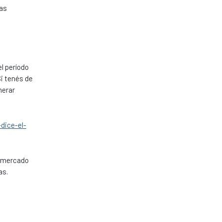
las
el período
Si tenés de
nerar
dice-el-
el mercado
as.