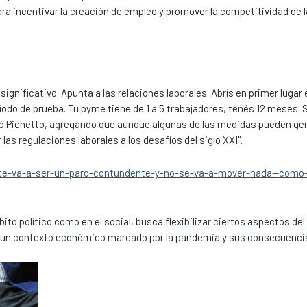
a incentivar la creación de empleo y promover la competitividad de 
gnificativo. Apunta a las relaciones laborales. Abrís en primer lugar 
odo de prueba. Tu pyme tiene de 1 a 5 trabajadores, tenés 12 meses. 
rmó Pichetto, agregando que aunque algunas de las medidas pueden ge
as regulaciones laborales a los desafíos del siglo XXI".
te-va-a-ser-un-paro-contundente-y-no-se-va-a-mover-nada--como-
bito político como en el social, busca flexibilizar ciertos aspectos d
 en un contexto económico marcado por la pandemia y sus consecuenci