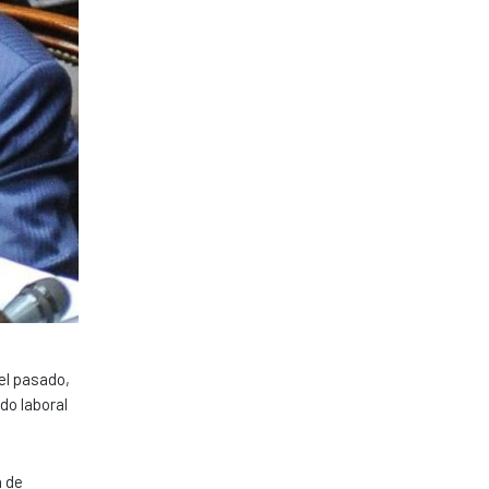
 el pasado,
do laboral
a de