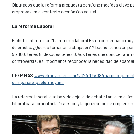
Diputados que la reforma propuesta contiene medidas clave par
empresas en el contexto económico actual.
La reforma Laboral
Pichetto afimró que "La reforma laboral Es un primer paso muy si
de prueba. ¿Querés tomar un trabajador? Y bueno, tenés un perí
5 a 100, tenés 8; después tenés 6. Vos tenés que conocer afi
controversia, es importante reconocer la necesidad de adaptar l
LEER MAS:
www.elmovimiento.ar/2024/05/08/marcelo-parien
companero-pablo-moyano
La reforma laboral, que ha sido objeto de debate tanto en el ám
laboral para fomentar la inversión y la generación de empleo