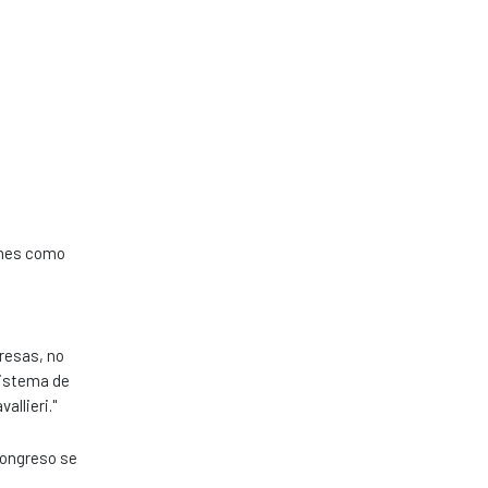
iones como
presas, no
 sistema de
allieri."
Congreso se