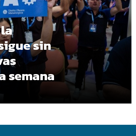
 la
sigue sin
vas
ma semana