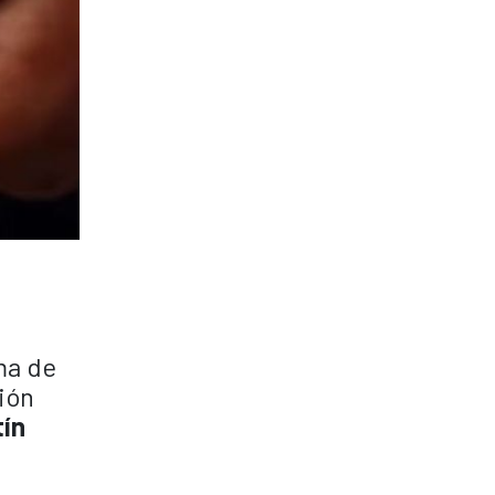
ma de
nión
tín