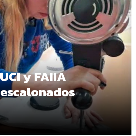
 UCI y FAIIA
 escalonados