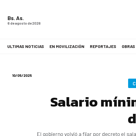
Bs. As.
6 de agosto de 2026
ULTIMAS NOTICIAS
EN MOVILIZACIÓN
REPORTAJES
OBRAS
LA VOZ DE LOS TRABAJADORES
10/05/2025
C
Salario mínim
d
El gobierno volvió a fijar por decreto el s