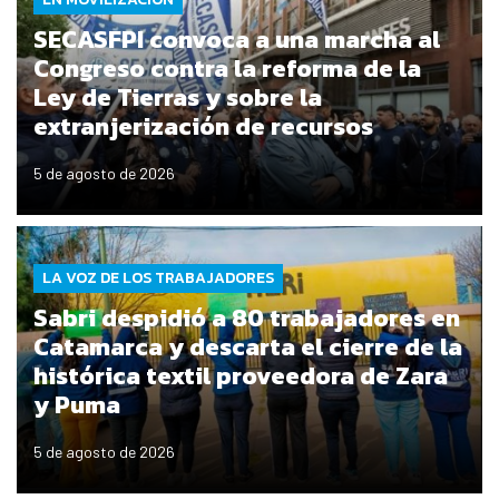
SECASFPI convoca a una marcha al
Congreso contra la reforma de la
Ley de Tierras y sobre la
extranjerización de recursos
5 de agosto de 2026
LA VOZ DE LOS TRABAJADORES
Sabri despidió a 80 trabajadores en
Catamarca y descarta el cierre de la
histórica textil proveedora de Zara
y Puma
5 de agosto de 2026