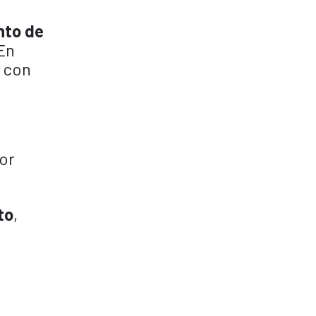
nto de
 En
, con
por
to
,