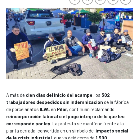
A más de
cien días del inicio del acampe
, los
302
trabajadores despedidos sin indemnización
de la fábrica
de porcelanatos
ILVA
, en
Pilar
, continúan reclamando
reincorporación laboral o el pago íntegro de lo que les
corresponde por ley
. La protesta se mantiene frente a la
planta cerrada, convertida en un símbolo del
impacto social
de la crisis industrial
, que ya dejó cerca de
1.500