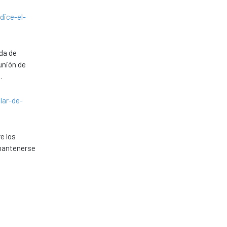
dice-el-
ida de
unión de
.
lar-de-
e los
 mantenerse