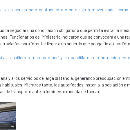
e-va-a-ser-un-paro-contundente-y-no-se-va-a-mover-nada--como-
busca negociar una conciliación obligatoria que permita evitar la med
renes. Funcionarios del Ministerio indicaron que se convocará a una re
rroviarias para intentar llegar a un acuerdo que ponga fin al conflicto
iva-a-guillermo-moreno-macri-y-su-pandilla-con-la-actuacion-este
itana y a los servicios de larga distancia, generando preocupación entr
 habituales. Mientras tanto, las autoridades instan a la población a
ivas de transporte ante la inminente medida de fuerza.