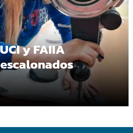
 UCI y FAIIA
 escalonados