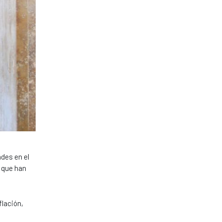
ades en el
s que han
flación,