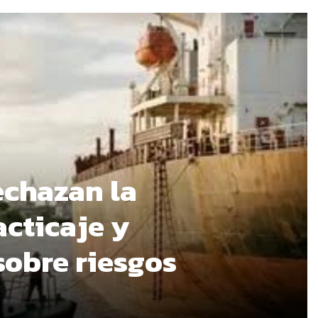
echazan la
acticaje y
sobre riesgos