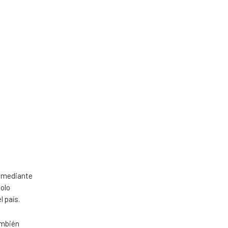
o mediante
solo
 país.
ambién