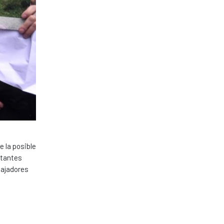
e la posible
ntantes
bajadores