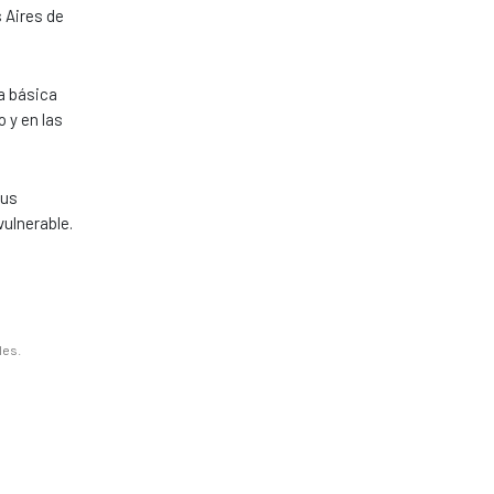
 Aires de
a básica
 y en las
sus
vulnerable.
les.