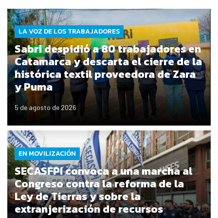
LA VOZ DE LOS TRABAJADORES
Sabri despidió a 80 trabajadores en
Catamarca y descarta el cierre de la
histórica textil proveedora de Zara
y Puma
5 de agosto de 2026
EN MOVILIZACIÓN
SECASFPI convoca a una marcha al
Congreso contra la reforma de la
Ley de Tierras y sobre la
extranjerización de recursos