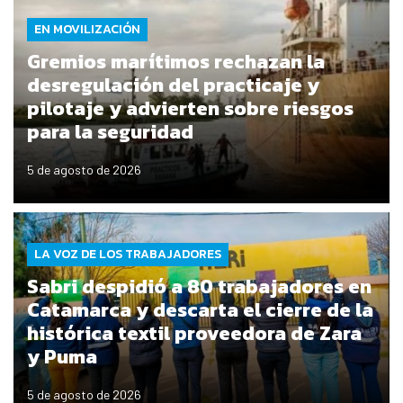
EN MOVILIZACIÓN
Gremios marítimos rechazan la
desregulación del practicaje y
pilotaje y advierten sobre riesgos
para la seguridad
5 de agosto de 2026
LA VOZ DE LOS TRABAJADORES
Sabri despidió a 80 trabajadores en
Catamarca y descarta el cierre de la
histórica textil proveedora de Zara
y Puma
5 de agosto de 2026