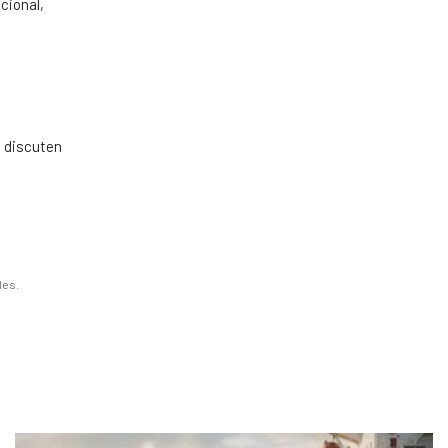
cional,
e discuten
les.