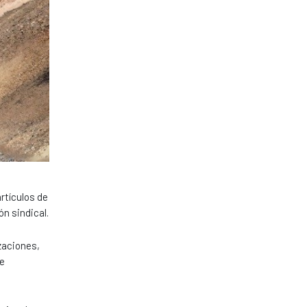
rtículos de
ón sindical.
zaciones,
ue