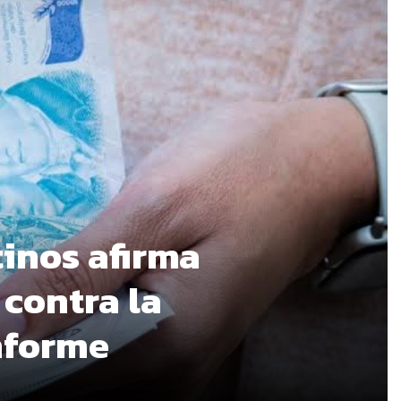
tinos afirma
 contra la
informe