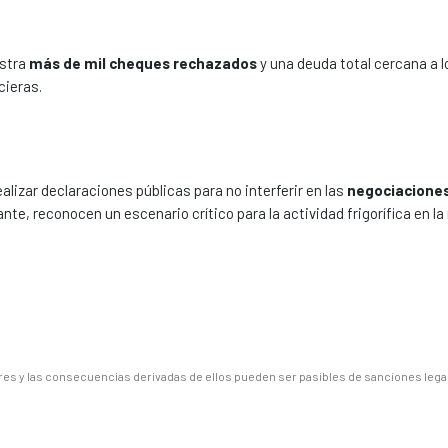
stra
más de mil cheques rechazados
y una deuda total cercana a l
cieras.
alizar declaraciones públicas para no interferir en las
negociacione
ante, reconocen un escenario crítico para la actividad frigorífica en la 
es y las consecuencias derivadas de ellos pueden ser pasibles de sanciones lega