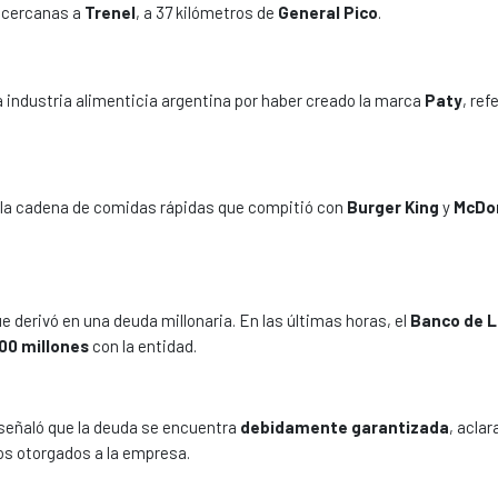
s cercanas a
Trenel
, a 37 kilómetros de
General Pico
.
la industria alimenticia argentina por haber creado la marca
Paty
, ref
 la cadena de comidas rápidas que compitió con
Burger King
y
McDo
e derivó en una deuda millonaria. En las últimas horas, el
Banco de 
00 millones
con la entidad.
y señaló que la deuda se encuentra
debidamente garantizada
, acla
os otorgados a la empresa.