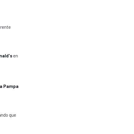
erente
nald's
en
La Pampa
rando que