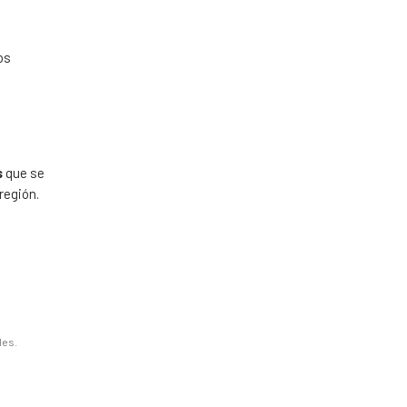
os
s
que se
región.
les.