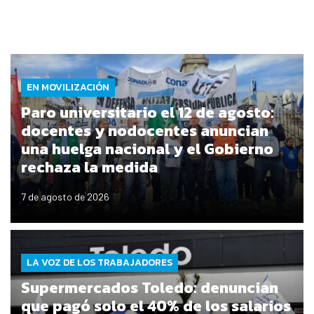
EN MOVILIZACIÓN
Paro universitario el 12 de agosto:
docentes y nodocentes anuncian
una huelga nacional y el Gobierno
rechaza la medida
7 de agosto de 2026
LA VOZ DE LOS TRABAJADORES
Supermercados Toledo: denuncian
que pagó solo el 40% de los salarios