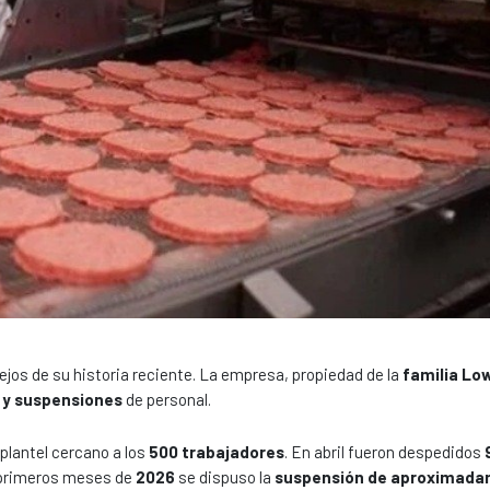
os de su historia reciente. La empresa, propiedad de la
familia Lo
 y suspensiones
de personal.
plantel cercano a los
500 trabajadores
. En abril fueron despedidos
s primeros meses de
2026
se dispuso la
suspensión de aproximad