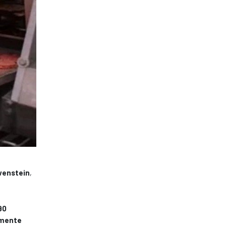
wenstein
,
90
amente