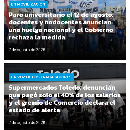
EN MOVILIZACIÓN
Paro universitario el 12 de agosto:
docentes y nodocentes anuncian
una huelga nacional y el Gobierno
rechaza la medida
7 de agosto de 2026
LA VOZ DE LOS TRABAJADORES
Supermercados Toledo: denuncian
que pagó solo el 40% de los salarios
y el gremio de Comercio declara el
estado de alerta
7 de agosto de 2026