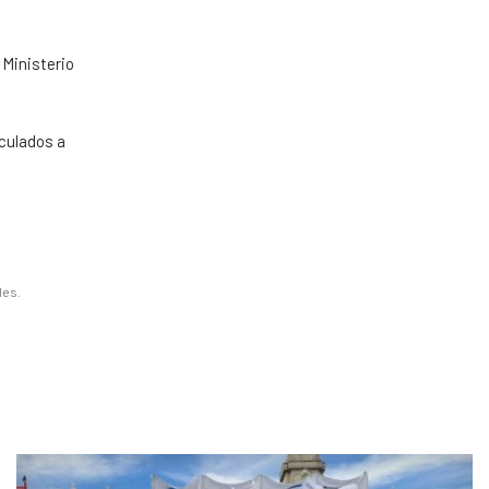
 Ministerio
nculados a
les.