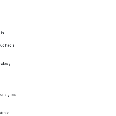
ín.
lud hacia
rales y
 consignas
tra la