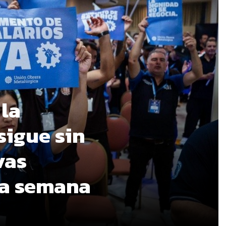
 la
sigue sin
vas
ma semana