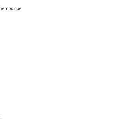
l tiempo que
a