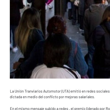
La Unión Tranviarios Automotor (UTA) emitió en redes sociales 
dictada en medio del conflicto por mejoras salariales.
En el mismo mensaje subido a redes , el gremio liderado por Ro