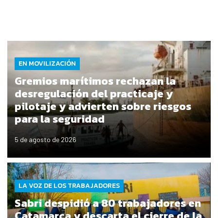
EN MOVILIZACIÓN
Gremios marítimos rechazan la
desregulación del practicaje y
pilotaje y advierten sobre riesgos
para la seguridad
5 de agosto de 2026
LA VOZ DE LOS TRABAJADORES
Sabri despidió a 80 trabajadores en
Catamarca y descarta el cierre de la