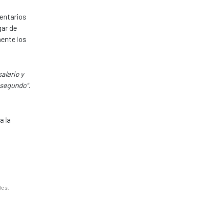
mentarios
gar de
mente los
alario y
 segundo".
a la
les.