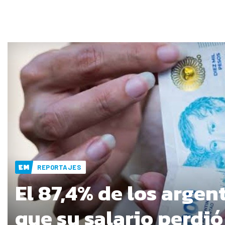
REPORTAJES
El 87,4% de los argen
que su salario perdió