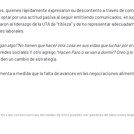
iados, quienes rápidamente expresaron su descontento a través de co
, optar por una actitud pasiva al seguir emitiendo comunicados, en lu
n al liderazgo de la UTA de "tibieza" y de no representar adecuada
es laborales.
n algo!"No tienen que hacer otra cosa en sus vidas que luchar por el s
 redes sociales Y otro agrego
"Hacen Paro o se van a dormir? Creo q lo
piden un cambio de estrategia.
aumenta a medida que la falta de avances en las negociaciones aliment
es y las consecuencias derivadas de ellos pueden ser pasibles de sanciones lega