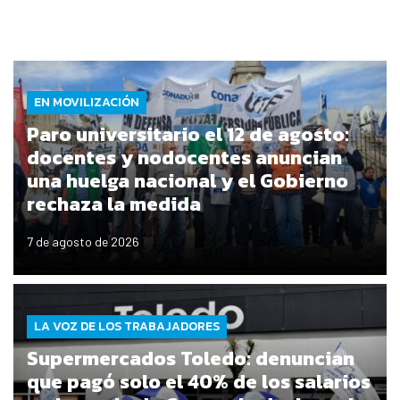
EN MOVILIZACIÓN
Paro universitario el 12 de agosto:
docentes y nodocentes anuncian
una huelga nacional y el Gobierno
rechaza la medida
7 de agosto de 2026
LA VOZ DE LOS TRABAJADORES
Supermercados Toledo: denuncian
que pagó solo el 40% de los salarios