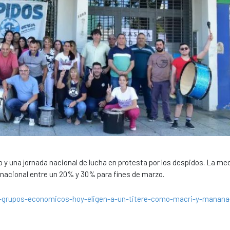
ro y una jornada nacional de lucha en protesta por los despidos. La me
al nacional entre un 20% y 30% para fines de marzo.
s-grupos-economicos-hoy-eligen-a-un-titere-como-macri-y-manan