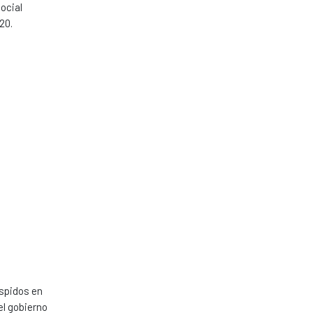
ocial
20.
espidos en
el gobierno