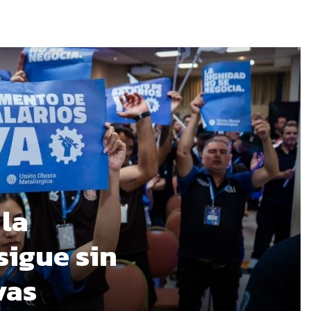
 la
sigue sin
vas