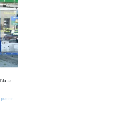
dida se
a-pueden-