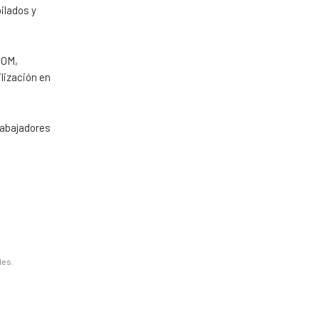
ilados y
COM,
lización en
rabajadores
les.