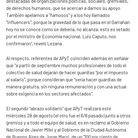
destacadas de organizaciones políticas, sociales, gremiales,
de derechos humanos, que se acercan a darnos su apoyo.
También apelamos a "famosos" y a los hoy llamados
"influencers", porque la gravedad de lo que pasa en el Garrahan
hoy no se conoce como se debería, no alcanza, esto es vetado
por el ministro de Economía nacional, Luis Caputo, nos
confirmaron", reveló Lezana.
Al respecto, referentes de APyT coinciden además en señalar
que "a partir de septiembre muchos profesionales de todo el
colectivo de salud dejarán de hacer guardias "por el impuesto
al salario", porque consideran que "sería hacer guardias de
manera gratuita, sin ninguna remuneración y con una actual
sobre exigencia en los sectores afectados".
El segundo "abrazo solidario" que APyT realizará este
miércoles 28 de agosto (el otro fue el 6/8 pasado) junto a otros
gremios y a todo el equipo de salud, es en reclamo al Gobierno
Nacional de Javier Milei y al Gobierno de la Ciudad Autónoma
de Buenos Aires de Jorge Macri, de un "100 por ciento de