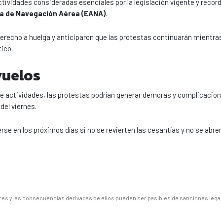
tividades consideradas esenciales por la legislación vigente y record
a de Navegación Aérea (EANA)
.
derecho a huelga y anticiparon que las protestas continuarán mientras
ico.
vuelos
de actividades, las protestas podrían generar demoras y complicacio
del viernes.
rse en los próximos días si no se revierten las cesantías y no se abre
es y las consecuencias derivadas de ellos pueden ser pasibles de sanciones lega