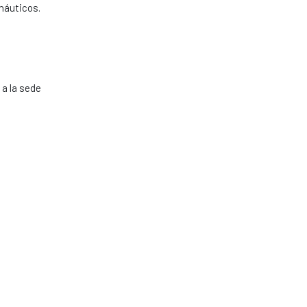
onáuticos.
a la sede