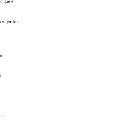
ó que el
 sigan los
nes
n
les.