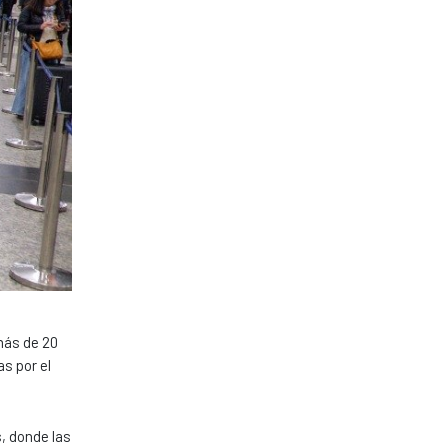
más de 20
as por el
s, donde las