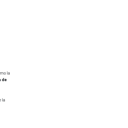
omo la
a de
 la