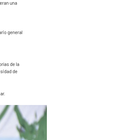
deran una
ario general
rías de la
esidad de
ar.