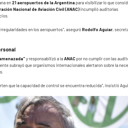
ana en
21 aeropuertos de la Argentina
para visibilizar lo que consi
ación Nacional de Aviación Civil (ANAC)
incumplió auditorías
cios.
irregularidades en los aeropuertos", aseguró
Rodolfo Aguiar
, secret
ersonal
á amenazada"
y responsabilizó a la
ANAC
por no cumplir con las audito
rigente subrayó que organismos internacionales alertaron sobre la nec
s.
ten que la capacidad de control se encuentra reducida", insistió Agui