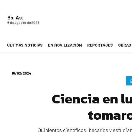
Bs. As.
6 de agosto de 2026
ULTIMAS NOTICIAS
EN MOVILIZACIÓN
REPORTAJES
OBRAS
LA VOZ DE LOS TRABAJADORES
15/02/2024
Ciencia en l
tomaro
Quinientos científicos, becarios y estud