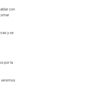
ablar con
 tomar
ecas y se
os por la
o, veremos