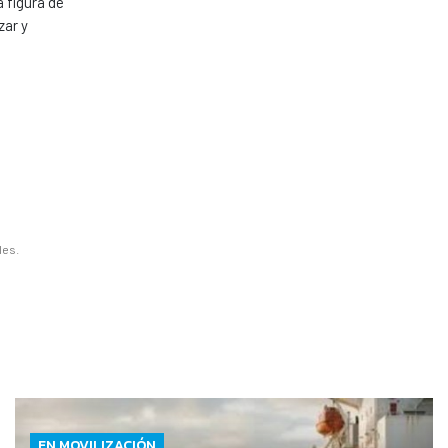
a figura de
zar y
les.
EN MOVILIZACIÓN