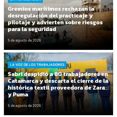
Gremios marítimos rechazan la
desregulación del practicaje y
pilotaje y advierten sobre riesgos
para la seguridad
5 de agosto de 2026
LA VOZ DE LOS TRABAJADORES
Sabri despidió a 80 trabajadores en
Catamarca y descarta el cierre de la
histórica textil proveedora de Zara
y Puma
5 de agosto de 2026