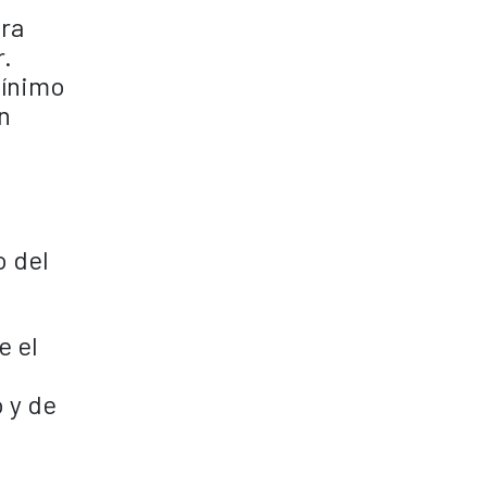
ara
r.
mínimo
n
o del
e el
 y de