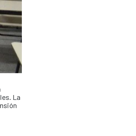
n
les. La
ensión