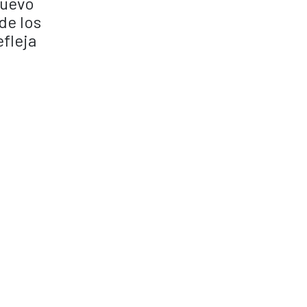
nuevo
de los
efleja