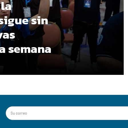
 la
sigue sin
vas
ma semana