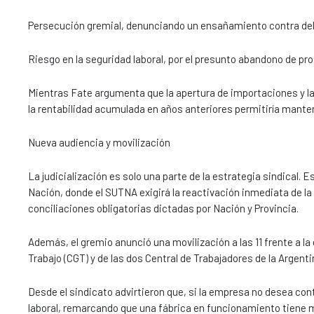
Persecución gremial, denunciando un ensañamiento contra del
Riesgo en la seguridad laboral, por el presunto abandono de pro
Mientras Fate argumenta que la apertura de importaciones y la 
la rentabilidad acumulada en años anteriores permitiría mantene
Nueva audiencia y movilización
La judicialización es solo una parte de la estrategia sindical. 
Nación, donde el SUTNA exigirá la reactivación inmediata de la 
conciliaciones obligatorias dictadas por Nación y Provincia.
Además, el gremio anunció una movilización a las 11 frente a la 
Trabajo (CGT) y de las dos Central de Trabajadores de la Argenti
Desde el sindicato advirtieron que, si la empresa no desea cont
laboral, remarcando que una fábrica en funcionamiento tiene m