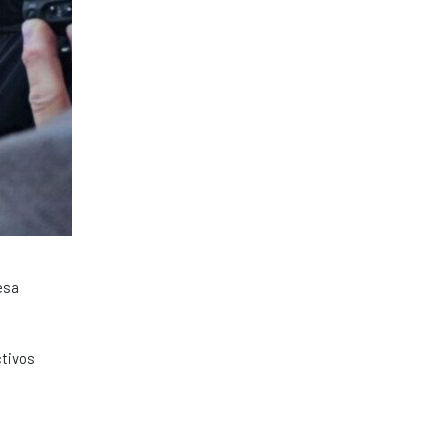
esa
ctivos