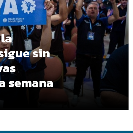
 la
sigue sin
vas
ma semana