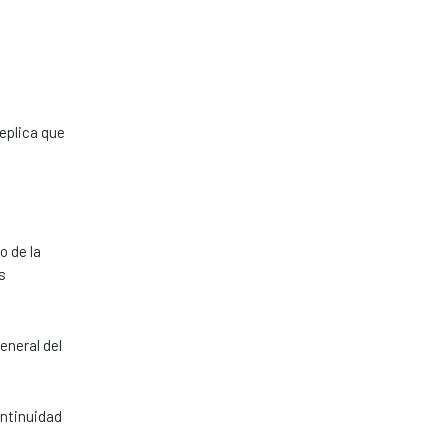
eplica que
o de la
s
eneral del
ontinuidad