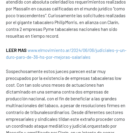
atendido con absoluta celeridad los requerimientos realizados
por Massalin en causas calificadas en el mundo jurídico "como
poco trascendentes". Curiosamente las solicitudes realizadas
por el gigante tabacalero PhilipMorris, en alianza con Clarín,
contra 2 empresas Pyme tabacaleras nacionales han sido
resueltas en tiempo record.
LEER MAS
www.elmovimiento.ar/2024/06/06/judiciales-y-un-
duro-paro-de-36-hs-por-mejoras-salariales
Sospechosamente estos jueces parecen estar muy
preocupados por la existencia de empresas tabacaleras low
cost. Con tan solo unos meses de actuaciones han
dictaminado en una semana contra dos empresas de
producción nacional, con el fin de beneficiar a las grandes
multinacionales del tabaco, a pesar de resoluciones firmes en
contrario de tribunalesordinarios. Desde diferentes sectores
empresariales y sindicales tildan este extraño proceder como
un coordinado ataque mediático y judicial,orquestado por
Massalin y amplificado por Clarín, en un intento de cerrar