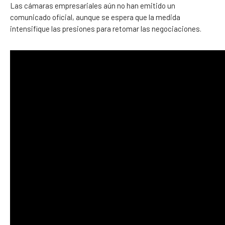
Las cámaras empresariales aún no han emitido un
comunicado oficial, aunque se espera que la medida
intensifique las presiones para retomar las negociaciones.
Reclamos centrales del paro: