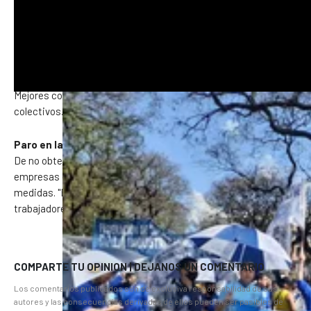
Revisión urgente de los acuerdos salariales.
Defensa de los puestos de trabajo amenazados por ajustes y
automatización.
Mejores condiciones laborales y respeto a los convenios
colectivos.
Paro en la industria del papel: ¿qué puede pasar?
De no obtener respuestas concretas por parte de las
empresas o el gobierno, el gremio no descarta profundizar las
medidas. "El conflicto está abierto y el futuro de cientos de
trabajadores está en juego", advirtieron desde el sindicato.
COMPARTE TU OPINION | DEJANOS UN COMENTARIO
Los comentarios publicados son de exclusiva responsabilidad de sus
autores y las consecuencias derivadas de ellos pueden ser pasibles de