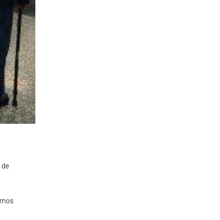
 de
lamos