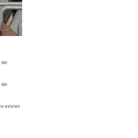
 del
 del
no existen