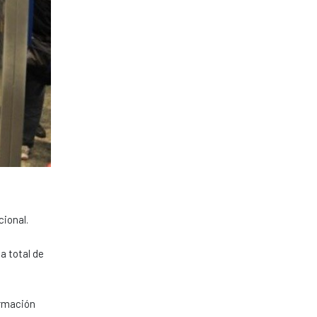
cional.
a total de
ormación