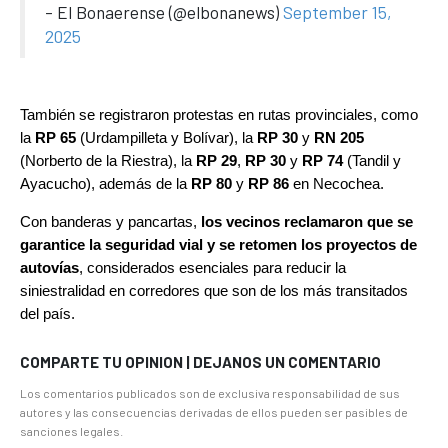
- El Bonaerense (@elbonanews)
September 15,
2025
También se registraron protestas en rutas provinciales, como
la
RP 65
(Urdampilleta y Bolívar), la
RP 30
y
RN 205
(Norberto de la Riestra), la
RP 29
,
RP 30
y
RP 74
(Tandil y
Ayacucho), además de la
RP 80
y
RP 86
en Necochea.
Con banderas y pancartas,
los vecinos reclamaron que se
garantice la seguridad vial y se retomen los proyectos de
autovías
, considerados esenciales para reducir la
siniestralidad en corredores que son de los más transitados
del país.
COMPARTE TU OPINION | DEJANOS UN COMENTARIO
Los comentarios publicados son de exclusiva responsabilidad de sus
autores y las consecuencias derivadas de ellos pueden ser pasibles de
sanciones legales.