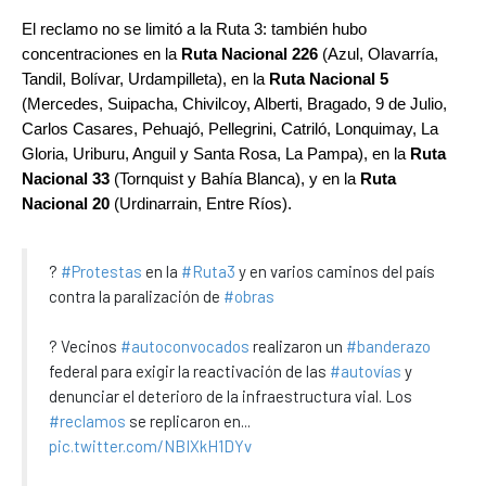
El reclamo no se limitó a la Ruta 3: también hubo
concentraciones en la
Ruta Nacional 226
(Azul, Olavarría,
Tandil, Bolívar, Urdampilleta), en la
Ruta Nacional 5
(Mercedes, Suipacha, Chivilcoy, Alberti, Bragado, 9 de Julio,
Carlos Casares, Pehuajó, Pellegrini, Catriló, Lonquimay, La
Gloria, Uriburu, Anguil y Santa Rosa, La Pampa), en la
Ruta
Nacional 33
(Tornquist y Bahía Blanca), y en la
Ruta
Nacional 20
(Urdinarrain, Entre Ríos).
?
#Protestas
en la
#Ruta3
y en varios caminos del país
contra la paralización de
#obras
? Vecinos
#autoconvocados
realizaron un
#banderazo
federal para exigir la reactivación de las
#autovías
y
denunciar el deterioro de la infraestructura vial. Los
#reclamos
se replicaron en...
pic.twitter.com/NBIXkH1DYv