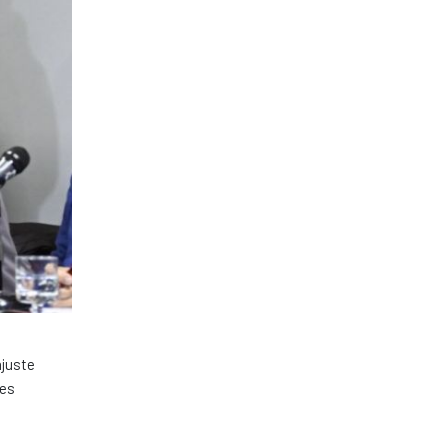
ajuste
des