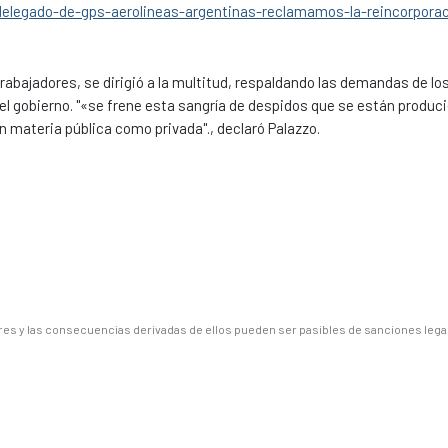
delegado-de-gps-aerolineas-argentinas-reclamamos-la-reincorporac
 trabajadores, se dirigió a la multitud, respaldando las demandas de lo
el gobierno. "«se frene esta sangría de despidos que se están produc
en materia pública como privada"., declaró Palazzo.
es y las consecuencias derivadas de ellos pueden ser pasibles de sanciones lega