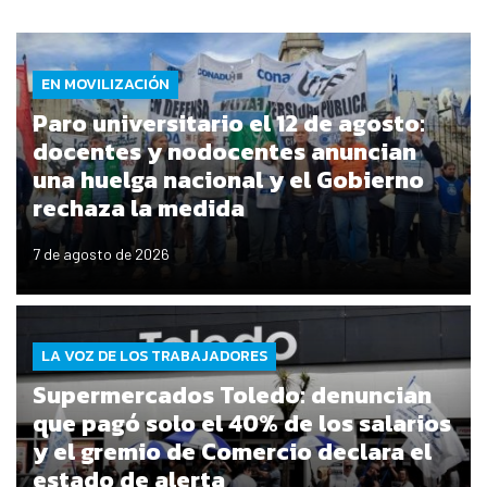
EN MOVILIZACIÓN
Paro universitario el 12 de agosto:
docentes y nodocentes anuncian
una huelga nacional y el Gobierno
rechaza la medida
7 de agosto de 2026
LA VOZ DE LOS TRABAJADORES
Supermercados Toledo: denuncian
que pagó solo el 40% de los salarios
y el gremio de Comercio declara el
estado de alerta