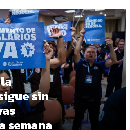
 la
sigue sin
vas
ma semana