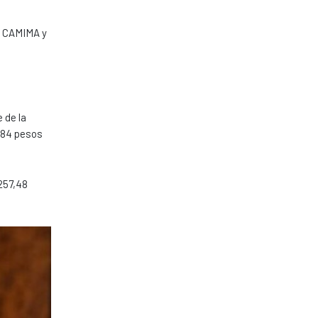
, CAMIMA y
 de la
8,84 pesos
.257,48