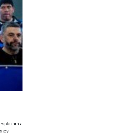
desplazara a
iones