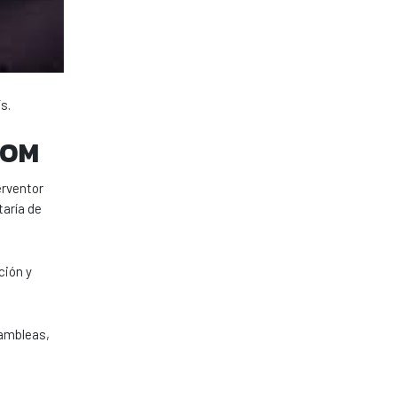
s.
 UOM
erventor
taría de
ción y
sambleas,