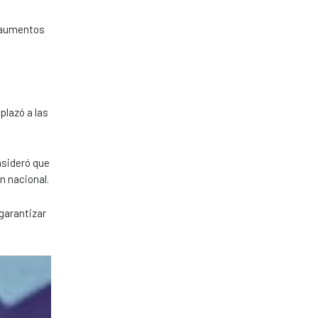
r aumentos
plazó a las
nsideró que
n nacional.
 garantizar