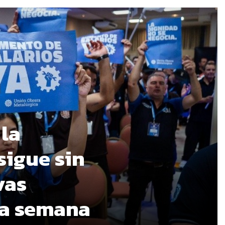
 la
sigue sin
vas
ma semana