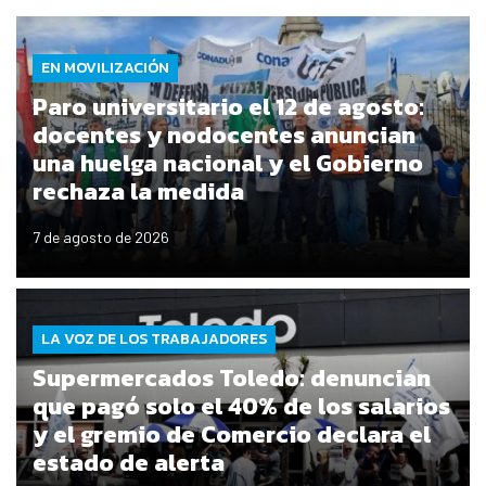
EN MOVILIZACIÓN
Paro universitario el 12 de agosto:
docentes y nodocentes anuncian
una huelga nacional y el Gobierno
rechaza la medida
7 de agosto de 2026
LA VOZ DE LOS TRABAJADORES
Supermercados Toledo: denuncian
que pagó solo el 40% de los salarios
y el gremio de Comercio declara el
estado de alerta