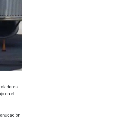
roladores
jo en el
eanudación