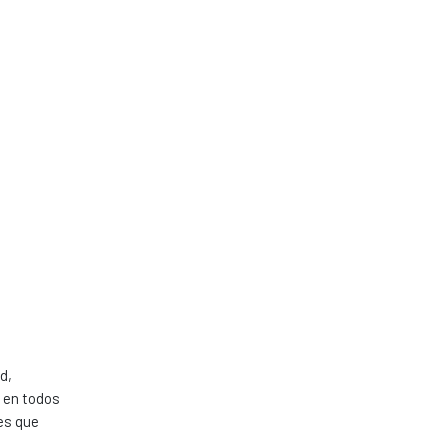
d,
s en todos
es que