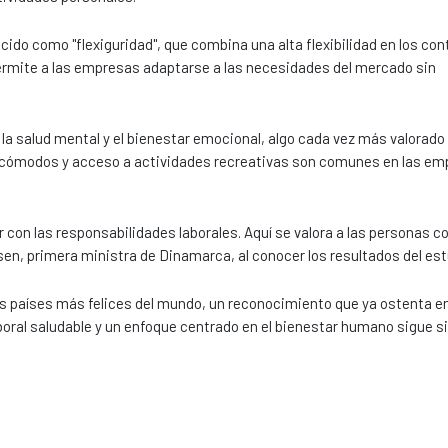
ocido como "flexiguridad", que combina una alta flexibilidad en los con
permite a las empresas adaptarse a las necesidades del mercado sin
a salud mental y el bienestar emocional, algo cada vez más valorado 
o cómodos y acceso a actividades recreativas son comunes en las e
con las responsabilidades laborales. Aquí se valora a las personas 
n, primera ministra de Dinamarca, al conocer los resultados del est
os países más felices del mundo, un reconocimiento que ya ostenta e
aboral saludable y un enfoque centrado en el bienestar humano sigue s