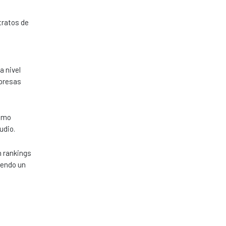
tratos de
a nivel
mpresas
como
udio.
n rankings
iendo un