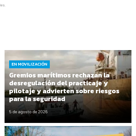
les.
EN MOVILIZACIÓN
Gremios marítimos rechazan la
desregulación del practicaje y
pilotaje y advierten sobre riesgos
para la seguridad
5 de agosto de 2026