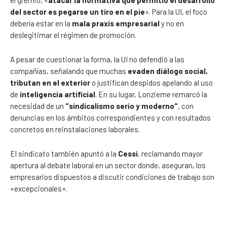
el gremio, «
atacar la normativa que permitió el desarrollo
del sector es pegarse un tiro en el pie
». Para la UI, el foco
debería estar en la
mala praxis empresarial
y no en
deslegitimar el régimen de promoción.
A pesar de cuestionar la forma, la UI no defendió a las
compañías, señalando que muchas
evaden diálogo social,
tributan en el exterior
o justifican despidos apelando al uso
de
inteligencia artificial
. En su lugar, Lonzieme remarcó la
necesidad de un
"sindicalismo serio y moderno"
, con
denuncias en los ámbitos correspondientes y con resultados
concretos en reinstalaciones laborales.
El sindicato también apuntó a la
Cessi
, reclamando mayor
apertura al debate laboral en un sector donde, aseguran, los
empresarios dispuestos a discutir condiciones de trabajo son
«excepcionales».